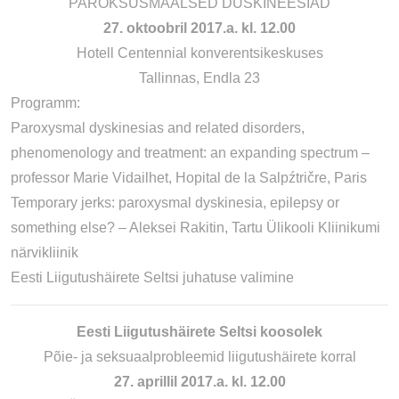
PAROKSÜSMAALSED DÜSKINEESIAD
27. oktoobril 2017.a. kl. 12.00
Hotell Centennial konverentsikeskuses
Tallinnas, Endla 23
Programm:
Paroxysmal dyskinesias and related disorders,
phenomenology and treatment: an expanding spectrum –
professor Marie Vidailhet, Hopital de la Salpźtričre, Paris
Temporary jerks: paroxysmal dyskinesia, epilepsy or
something else? – Aleksei Rakitin, Tartu Ülikooli Kliinikumi
närvikliinik
Eesti Liigutushäirete Seltsi juhatuse valimine
Eesti Liigutushäirete Seltsi koosolek
Põie- ja seksuaalprobleemid liigutushäirete korral
27. aprillil 2017.a. kl. 12.00