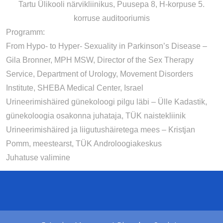
Tartu Ülikooli närvikliinikus, Puusepa 8, H-korpuse 5.
korruse auditooriumis
Programm:
From Hypo- to Hyper- Sexuality in Parkinson’s Disease –
Gila Bronner, MPH MSW, Director of the Sex Therapy
Service, Department of Urology, Movement Disorders
Institute, SHEBA Medical Center, Israel
Urineerimishäired günekoloogi pilgu läbi – Ülle Kadastik,
günekoloogia osakonna juhataja, TÜK naistekliinik
Urineerimishäired ja liigutushäiretega mees – Kristjan
Pomm, meestearst, TÜK Androloogiakeskus
Juhatuse valimine