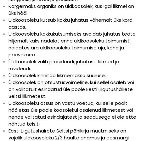
Kõrgeimaks organiks on üldkoosolek, kus igal liikmel on
üks hääl.
Üldkoosoleku kutsub kokku juhatus vähemalt üks kord
aastas.
Üldkoosoleku kokkukutsumiseks avaldab juhatus teate
hiljemalt kaks nädalat enne üldkoosoleku toimumist,
näidates ära üldkoosoleku toimumise aja, koha ja
päevakorra.
Üldkoosolek valib presidendi, juhatuse liikmed ja
revidendi.
Üldkoosolek kinnitab liikmemaksu suuruse.
Üldkoosolek on otsustusvõimeline, kui sellel osaleb või
on volitatult esindatud üle poole Eesti Liigutushäirete
Seltsi liikmetest.
Üldkoosoleku otsus on vastu võetud, kui selle poolt
hääletas üle poole koosolekul osalenud liikmetest või
nende volitatud esindajatest ja seadusega ei ole ette
nähtud teisiti.
Eesti Liigutushäirete Seltsi põhikirja muutmiseks on
vajalik üldkoosoleku 2/3 häälte enamus ja eesmärgi