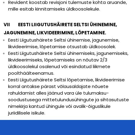
Revident koostab revisjoni tulemuste kohta aruande,
mille esitab kinnitamiseks üldkoosolekule.
VII EESTI LIIGUTUSHÄIRETE SELTSI ÜHINEMINE,
JAGUNEMINE, LIKVIDEERIMINE, LÕPETAMINE.
Eesti Liigutushäirete Seltsi ühinemise, jagunemise,
likvideerimise, lõpetamise otsustab üldkoosolek.
Eesti Liigutushäirete Seltsi ühinemiseks, jagunemiseks,
likvideerimiseks, lõpetamiseks on nõutav 2/3
üldkoosolekul osalenud või esindatud liikmete
poolthäälteenamus.
Eesti Liigutushäirete Seltsi lõpetamise, likvideerimise
korral antakse pärast võlausaldajate nõuete
rahuldamist alles jäänud vara üle tulumaksu-
soodustusega mittetulundusühingute ja sihtasutuste
nimekirja kantud ühingule või avalik-õiguslikule
juriidilisele isikule.