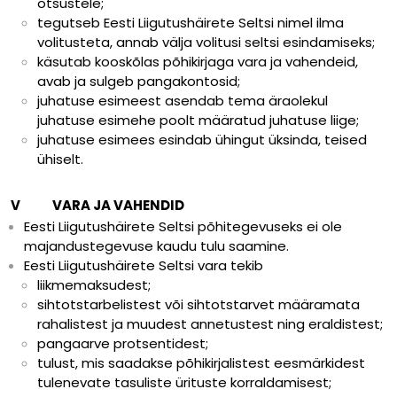
otsustele;
tegutseb Eesti Liigutushäirete Seltsi nimel ilma
volitusteta, annab välja volitusi seltsi esindamiseks;
käsutab kooskõlas põhikirjaga vara ja vahendeid,
avab ja sulgeb pangakontosid;
juhatuse esimeest asendab tema äraolekul
juhatuse esimehe poolt määratud juhatuse liige;
juhatuse esimees esindab ühingut üksinda, teised
ühiselt.
V VARA JA VAHENDID
Eesti Liigutushäirete Seltsi põhitegevuseks ei ole
majandustegevuse kaudu tulu saamine.
Eesti Liigutushäirete Seltsi vara tekib
liikmemaksudest;
sihtotstarbelistest või sihtotstarvet määramata
rahalistest ja muudest annetustest ning eraldistest;
pangaarve protsentidest;
tulust, mis saadakse põhikirjalistest eesmärkidest
tulenevate tasuliste ürituste korraldamisest;