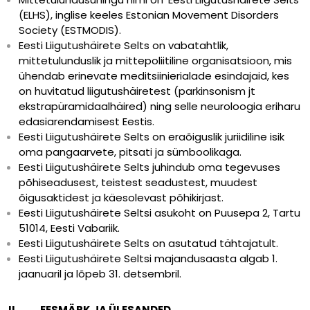
(ELHS), inglise keeles Estonian Movement Disorders
Society (ESTMODIS).
Eesti Liigutushäirete Selts on vabatahtlik,
mittetulunduslik ja mittepoliitiline organisatsioon, mis
ühendab erinevate meditsiinierialade esindajaid, kes
on huvitatud liigutushäiretest (parkinsonism jt
ekstrapüramidaalhäired) ning selle neuroloogia eriharu
edasiarendamisest Eestis.
Eesti Liigutushäirete Selts on eraõiguslik juriidiline isik
oma pangaarvete, pitsati ja sümboolikaga.
Eesti Liigutushäirete Selts juhindub oma tegevuses
põhiseadusest, teistest seadustest, muudest
õigusaktidest ja käesolevast põhikirjast.
Eesti Liigutushäirete Seltsi asukoht on Puusepa 2, Tartu
51014, Eesti Vabariik.
Eesti Liigutushäirete Selts on asutatud tähtajatult.
Eesti Liigutushäirete Seltsi majandusaasta algab 1.
jaanuaril ja lõpeb 31. detsembril.
II EESMÄRK JA ÜLESANDED