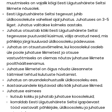
muutmiseks on vajalik kõigi Eesti Liigutushäirete Seltsi
liikmete nõusolek.
Eesti Liigutushäirete Seltsi tegevust juhib
üldkoosolekute vahelisel ajal juhatus. Juhatuses on 3-5
liiget. Juhatus valitakse kolmeks aastaks.
Juhatus otsustab kõiki Eesti Liigutushäirete Seltsi
tegevusse puutuvaid küsimusi, välja arvatud need, mis
põhikirja järgi kuuluvad üldkoosoleku pädevusse.
Juhatus on otsustusvõimeline, kui koosolekul osaleb
üle poole juhatuse liikmetest ja otsuse
vastuvõtmiseks on olemas nõutav juhatuse liikmete
poolthäälteenamus.
Juhatuse liikmetel on õigus nõuda ülesannete
täitmisel tehtud kulutuste hüvitamist.
Juhatus on aruandekohustuslik üldkoosoleku ees.
Aastaaruandele kirjutavad alla kõik juhatuse liikmed.
Juhatuse esimees
kutsub kokku ja juhatab juhatuse koosolekuid;
korraldab Eesti Liigutushäirete Seltsi igapäevast
tööd vastavalt põhikirjale, üldkoosoleku ja juhatuse