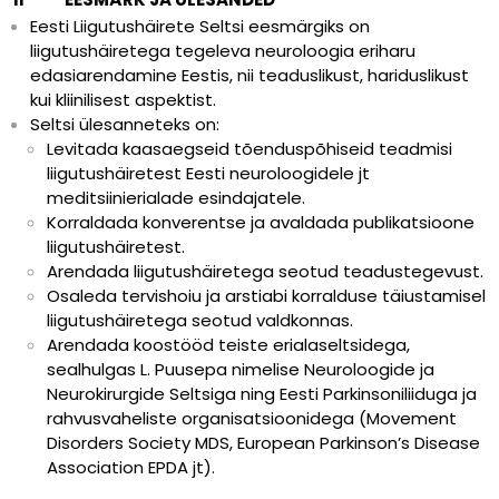
Eesti Liigutushäirete Seltsi eesmärgiks on
liigutushäiretega tegeleva neuroloogia eriharu
edasiarendamine Eestis, nii teaduslikust, hariduslikust
kui kliinilisest aspektist.
Seltsi ülesanneteks on:
Levitada kaasaegseid tõenduspõhiseid teadmisi
liigutushäiretest Eesti neuroloogidele jt
meditsiinierialade esindajatele.
Korraldada konverentse ja avaldada publikatsioone
liigutushäiretest.
Arendada liigutushäiretega seotud teadustegevust.
Osaleda tervishoiu ja arstiabi korralduse täiustamisel
liigutushäiretega seotud valdkonnas.
Arendada koostööd teiste erialaseltsidega,
sealhulgas L. Puusepa nimelise Neuroloogide ja
Neurokirurgide Seltsiga ning Eesti Parkinsoniliiduga ja
rahvusvaheliste organisatsioonidega (Movement
Disorders Society MDS, European Parkinson’s Disease
Association EPDA jt).