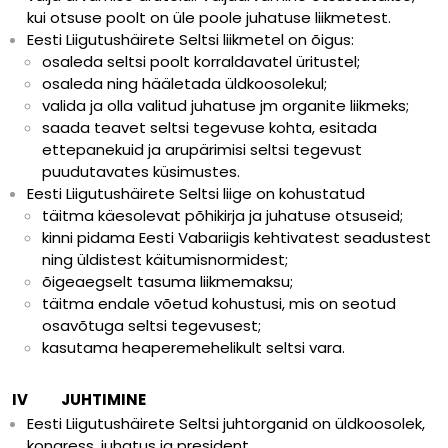
kui otsuse poolt on üle poole juhatuse liikmetest.
Eesti Liigutushäirete Seltsi liikmetel on õigus:
osaleda seltsi poolt korraldavatel üritustel;
osaleda ning hääletada üldkoosolekul;
valida ja olla valitud juhatuse jm organite liikmeks;
saada teavet seltsi tegevuse kohta, esitada
ettepanekuid ja arupärimisi seltsi tegevust
puudutavates küsimustes.
Eesti Liigutushäirete Seltsi liige on kohustatud
täitma käesolevat põhikirja ja juhatuse otsuseid;
kinni pidama Eesti Vabariigis kehtivatest seadustest
ning üldistest käitumisnormidest;
õigeaegselt tasuma liikmemaksu;
täitma endale võetud kohustusi, mis on seotud
osavõtuga seltsi tegevusest;
kasutama heaperemehelikult seltsi vara.
IV JUHTIMINE
Eesti Liigutushäirete Seltsi juhtorganid on üldkoosolek,
kongress, juhatus ja president.