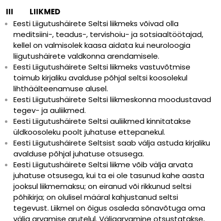
III LIIKMED
Eesti Liigutushäirete Seltsi liikmeks võivad olla
meditsiini-, teadus-, tervishoiu- ja sotsiaaltöötajad,
kellel on valmisolek kaasa aidata kui neuroloogia
liigutushäirete valdkonna arendamisele.
Eesti Liigutushäirete Seltsi liikmeks vastuvõtmise
toimub kirjaliku avalduse põhjal seltsi koosolekul
lihthäälteenamuse alusel.
Eesti Liigutushäirete Seltsi liikmeskonna moodustavad
tegev- ja auliikmed.
Eesti Liigutushäirete Seltsi auliikmed kinnitatakse
üldkoosoleku poolt juhatuse ettepanekul.
Eesti Liigutushäirete Seltsist saab välja astuda kirjaliku
avalduse põhjal juhatuse otsusega.
Eesti Liigutushäirete Seltsi liikme võib välja arvata
juhatuse otsusega, kui ta ei ole tasunud kahe aasta
jooksul liikmemaksu; on eiranud või rikkunud seltsi
põhikirja; on olulisel määral kahjustanud seltsi
tegevust. Liikmel on õigus osaleda sõnavõtuga oma
välja arvamise arutelul. Väljaarvamine otsustatakse,