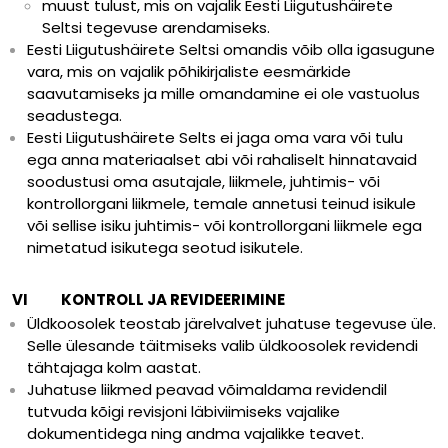
muust tulust, mis on vajalik Eesti Liigutushäirete
Seltsi tegevuse arendamiseks.
Eesti Liigutushäirete Seltsi omandis võib olla igasugune
vara, mis on vajalik põhikirjaliste eesmärkide
saavutamiseks ja mille omandamine ei ole vastuolus
seadustega.
Eesti Liigutushäirete Selts ei jaga oma vara või tulu
ega anna materiaalset abi või rahaliselt hinnatavaid
soodustusi oma asutajale, liikmele, juhtimis- või
kontrollorgani liikmele, temale annetusi teinud isikule
või sellise isiku juhtimis- või kontrollorgani liikmele ega
nimetatud isikutega seotud isikutele.
VI KONTROLL JA REVIDEERIMINE
Üldkoosolek teostab järelvalvet juhatuse tegevuse üle.
Selle ülesande täitmiseks valib üldkoosolek revidendi
tähtajaga kolm aastat.
Juhatuse liikmed peavad võimaldama revidendil
tutvuda kõigi revisjoni läbiviimiseks vajalike
dokumentidega ning andma vajalikke teavet.