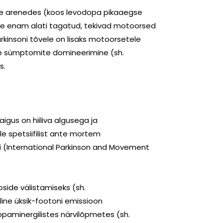
use arenedes (koos levodopa pikaaegse
ole enam alati tagatud, tekivad motoorsed
rkinsoni tõvele on lisaks motoorsetele
te sümptomite domineerimine (sh.
s.
gus on hiiliva algusega ja
le spetsiifilist ante mortem
tsi (International Parkinson and Movement
ooside välistamiseks (sh.
line üksik-footoni emissioon
opaminergilistes närvilõpmetes (sh.