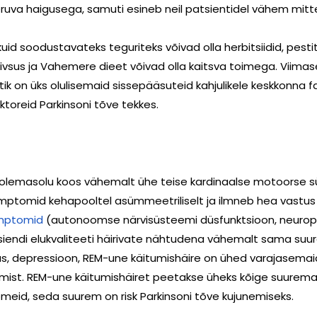
ruva haigusega, samuti esineb neil patsientidel vähem mi
uid soodustavateks teguriteks võivad olla herbitsiidid, pestit
iivsus ja Vahemere dieet võivad olla kaitsva toimega. Viimasel
tik on üks olulisemaid sissepääsuteid kahjulikele keskkonna f
faktoreid Parkinsoni tõve tekkes.
olemasolu koos vähemalt ühe teise kardinaalse motoorse
mptomid kehapooltel asümmeetriliselt ja ilmneb hea vastus 
mptomid
(autonoomse närvisüsteemi düsfunktsioon, neurops
endi elukvaliteeti häirivate nähtudena vähemalt sama suur
sus, depressioon, REM-une käitumishäire on ühed varajasema
t. REM-une käitumishäiret peetakse üheks kõige suuremaks
id, seda suurem on risk Parkinsoni tõve kujunemiseks.