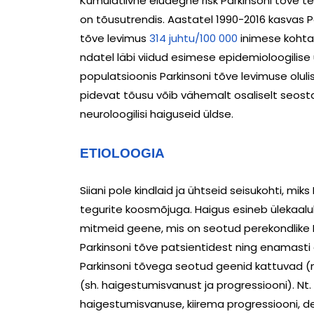
Kumulatiivne eluaegne risk Parkinsoni tõve t
on tõusutrendis. Aastatel 1990-2016 kasvas Par
tõve levimus
314 juhtu/100 000
inimese kohta
ndatel läbi viidud esimese epidemioloogilise 
populatsioonis Parkinsoni tõve levimuse olul
pidevat tõusu võib vähemalt osaliselt seost
neuroloogilisi haiguseid üldse.
ETIOLOOGIA
Siiani pole kindlaid ja ühtseid seisukohti, m
tegurite koosmõjuga. Haigus esineb ülekaaluk
mitmeid geene, mis on seotud perekondlike P
Parkinsoni tõve patsientidest ning enamast
Parkinsoni tõvega seotud geenid kattuvad (nt.
(sh. haigestumisvanust ja progressiooni). N
haigestumisvanuse, kiirema progressiooni, 