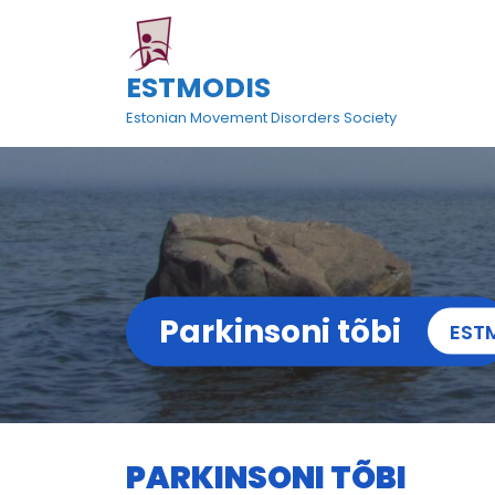
Skip
to
content
ESTMODIS
Estonian Movement Disorders Society
Parkinsoni tõbi
EST
PARKINSONI TÕBI