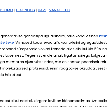
ÜMPTOMID
|
DIAGNOOS
|
RAVI
|
MANAGE-PD
neratiivse geneesiga liigutushäire, mille korral esineb
kesk
ste teke
.
Viimased koosnevad alfa-sünukleiini agregaatides
toorsed sümptomid võivad ilmneda alles siis, kui üle 50% ne
st tasemest. Tegemist ei ole ainult liigutushäirega kulgeva
sega mitmetes ajustruktuurides, mis on seotud peamiselt 
olekulaarsed protsessid, enim räägitakse oksüdatiivsest st
e häiretest.
meestel kui naistel, kõrgem levik on läänemaailmas: Ameerik