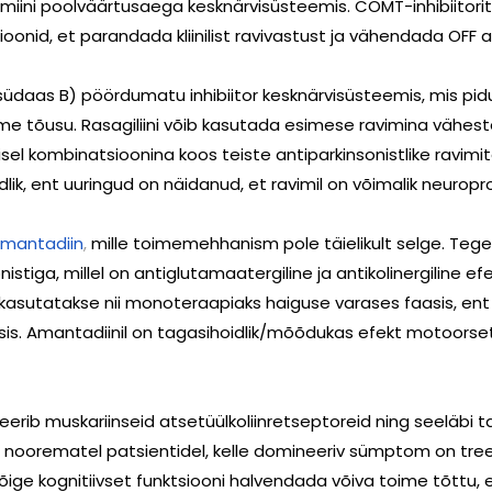
iini poolväärtusaega kesknärvisüsteemis. COMT-inhibiitorit 
sioonid, et parandada kliinilist ravivastust ja vähendada OFF 
aas B) pöördumatu inhibiitor kesknärvisüsteemis, mis pidu
me tõusu. Rasagiliini võib kasutada esimese ravimina vähe
l kombinatsioonina koos teiste antiparkinsonistlike ravimit
lik, ent uuringud on näidanud, et ravimil on võimalik neuropro
mantadiin
,
mille toimemehhanism pole täielikult selge. Tege
tiga, millel on antiglutamaatergiline ja antikolinergiline e
kasutatakse nii monoteraapiaks haiguse varases faasis, ent
s. Amantadiinil on tagasihoidlik/mõõdukas efekt motoorse
keerib muskariinseid atsetüülkoliinretseptoreid ning seeläbi t
t noorematel patsientidel, kelle domineeriv sümptom on treem
lkõige kognitiivset funktsiooni halvendada võiva toime tõttu,