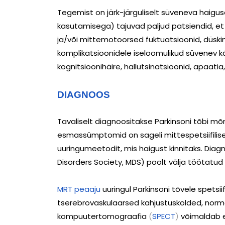
Tegemist on järk-järguliselt süveneva haig
kasutamisega) tajuvad paljud patsiendid, et
ja/või mittemotoorsed fuktuatsioonid, düski
komplikatsioonidele iseloomulikud süvenev 
kognitsioonihäire, hallutsinatsioonid, apaatia
DIAGNOOS
Tavaliselt diagnoositakse Parkinsoni tõbi mõ
esmassümptomid on sageli mittespetsiifilise
uuringumeetodit, mis haigust kinnitaks. Diag
Disorders Society, MDS) poolt välja töötatud kl
MRT peaaju
uuringul Parkinsoni tõvele spetsii
tserebrovaskulaarsed kahjustuskolded, norma
kompuutertomograafia
(
SPECT
)
võimaldab e