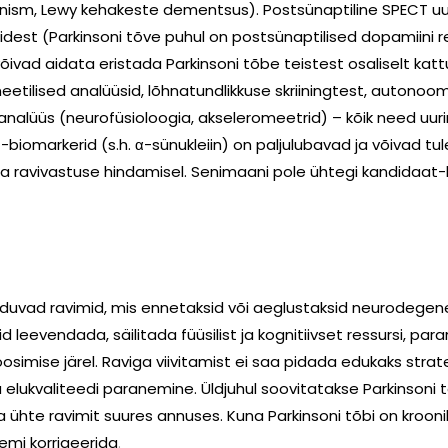
nism, Lewy kehakeste dementsus). Postsünaptiline SPECT uu
dest (Parkinsoni tõve puhul on postsünaptilised dopamiini r
õivad aidata eristada Parkinsoni tõbe teistest osaliselt kattu
eetilised analüüsid, lõhnatundlikkuse skriiningtest, autono
nalüüs (neurofüsioloogia, akseleromeetrid) – kõik need uuri
-biomarkerid (s.h. α-sünukleiin) on paljulubavad ja võivad tule
a ravivastuse hindamisel. Senimaani pole ühtegi kandidaat-bi
duvad ravimid, mis ennetaksid või aeglustaksid neurodegenera
vendada, säilitada füüsilist ja kognitiivset ressursi, parand
oosimise järel. Raviga viivitamist ei saa pidada edukaks str
elukvaliteedi paranemine. Üldjuhul soovitatakse Parkinsoni 
 ühte ravimit suures annuses. Kuna Parkinsoni tõbi on kroonili
eemi korrigeerida
.