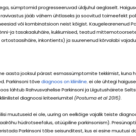
usega, sümptomid progresseeruvad üldjuhul aeglaselt. Haig
 ravivastus jääb vähem ühtlaseks ja soovitud toimeefekt p
neesiad või kombinatsioon neist kõigist. Kaugelearenenud Pa
kõnni-ja tasakaaluhäire, kukkumised, teatud mittemotoorse
, ortostaasihäire, inkontients) ja suurenenud kõrvalabi vajadu
ne aasta jooksul pärast esmassümptomite tekkimist, kuna hai
d. Parkinsoni tõve
diagnoos on kliiniline
,
ei ole ühtegi haiguse
noos lähtub Rahvusvahelise Parkinsoni ja Liigutushäirete Sel
iinilistel diagnoosi kriteeriumitel
(Postuma et al 2015)
.
filisi muutuseid ei ole, uuring on eelkõige vajalik teiste diagn
alrõhu hüdrotseefalus, atüüpiline parkinsonism). Presünapti
ristada Parkinsoni tõbe seisunditest, kus ei esine muutusi d