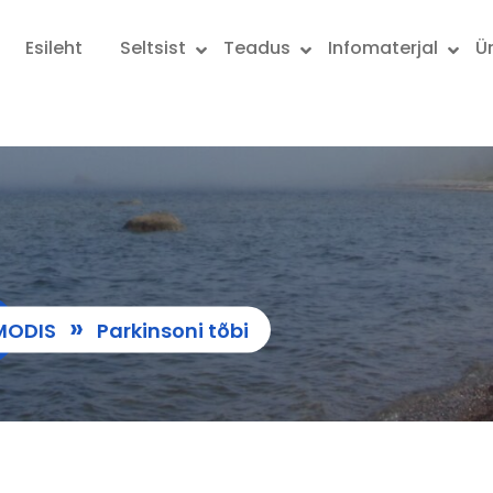
Esileht
Seltsist
Teadus
Infomaterjal
Ü
»
MODIS
Parkinsoni tõbi