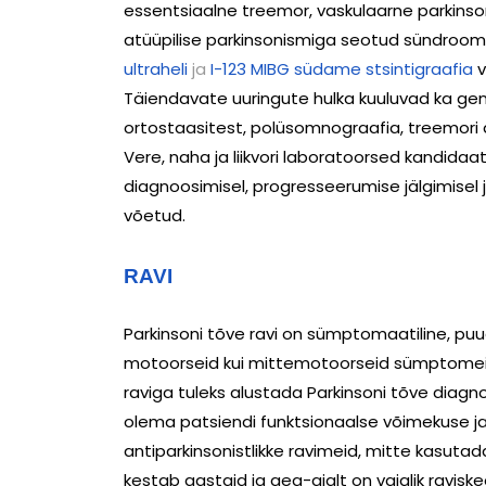
essentsiaalne treemor, vaskulaarne parkinso
atüüpilise parkinsonismiga seotud sündroomi
ultraheli
ja
I-123 MIBG südame stsintigraafia
v
Täiendavate uuringute hulka kuuluvad ka gen
ortostaasitest, polüsomnograafia, treemori a
Vere, naha ja liikvori laboratoorsed kandidaat
diagnoosimisel, progresseerumise jälgimisel j
võetud.
RAVI
Parkinsoni tõve ravi on sümptomaatiline, puu
motoorseid kui mittemotoorseid sümptomeid lee
raviga tuleks alustada Parkinsoni tõve diagn
olema patsiendi funktsionaalse võimekuse ja 
antiparkinsonistlikke ravimeid, mitte kasutada
kestab aastaid ja aeg-ajalt on vajalik ravisk