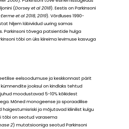
eler 2006
). Parkinsoni tõve esinemissagedus
jonini (
Dorsey et al 2018
). Eestis on Parkinsoni
Eerme et al 2018, 2019
). Võrdluses 1990-
astat hiljem läbiviidud uuring samas
s. Parkinsoni tõvega patsientide hulga
insoni tõbi on üks kiireima levimuse kasvuga
eneetilise eelsoodumuse ja keskkonnast pärit
 kümnendite jooksul on kindlaks tehtud
usjuhud moodustavad 5-10% kõikidest
usega. Mõned monogeense ja sporaadilise
aigestumisriski ja mõjutavad kliinilist kulgu
ni tõbi on seotud varasema
nase 2
) mutatsiooniga seotud Parkinsoni