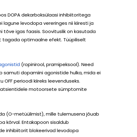
oos DOPA dekarboksülaasi inhibiitoritega
lagune levodopa vereringes nii kiiresti ja
 tõve igas faasis. Soovituslik on kasutada
 tagada optimaalne efekt. Tüüpiliselt
agonistid
(ropinirool, pramipeksool). Need
b samuti dopamiini agonistide hulka, mida ei
OFF perioodi kiireks leevenduseks.
 patsientidele motoorsete sümptomite
da (O-metüülimist), mille tulemusena jõuab
pa kõrval. Entakapoon sisaldub
 inhibiitorit blokeerivad levodopa