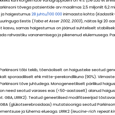
ekkeks kuni kõrgeimate vanugruppideni on 4% (
De Lau et Bret
kinsoni tõvega patsientide arv maailmas 2,5 miljonilt 6,2 mil
 ja haigestumus
28 juhtu/100 000
inimaasta kohta (
Kadastik-
uuringuga Eestis (
Taba et Asser 2002, 2003
), näitas ligi 20 a
ist kasvu, samas haigestumus on jäänud suhteliselt stabiilsek
ada rahvastiku vananemisega ja pikenenud elulemusega. Park
iks Parkinsoni tõbi tekib, tõenäoliselt on haigusteke seotud g
alt sporaadiliselt ehk mitte-perekondlikuna (90%). Viimaste
arkinsoni tõve juhtudega. Monogeneetiliselt pärilikud haig
i on need seotud varases eas (<50-aastaselt) alanud haig
 GBA, LRRK2). Teatud geneetilised modifitseerijad tõstavad h
t. GBA (glükotserebrosidaas) mutatsiooniga seotud Parkinso
dementsuse ja lühema elueaga. LRRK2 (
leucine-rich repeat ki