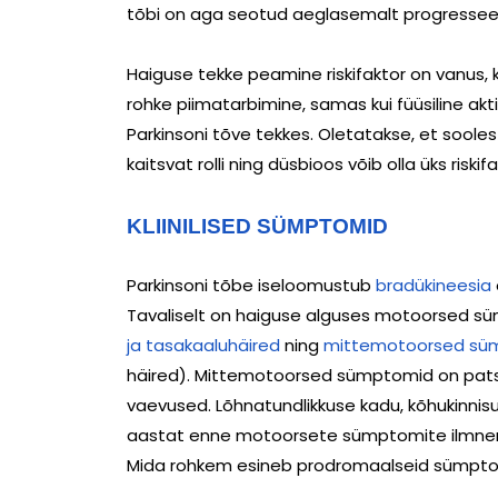
tõbi on aga seotud aeglasemalt progressee
Haiguse tekke peamine riskifaktor on vanus, k
rohke piimatarbimine, samas kui füüsiline akt
Parkinsoni tõve tekkes. Oletatakse, et sooles
kaitsvat rolli ning düsbioos võib olla üks riski
KLIINILISED SÜMPTOMID
Parkinsoni tõbe iseloomustub
bradükineesia
Tavaliselt on haiguse alguses motoorsed sü
ja tasakaaluhäired
ning
mittemotoorsed sü
häired). Mittemotoorsed sümptomid on patsi
vaevused. Lõhnatundlikkuse kadu, kõhukinni
aastat enne motoorsete sümptomite ilmnemis
Mida rohkem esineb prodromaalseid sümptome