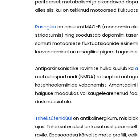
perifeerset metabolismi ja pikendavad dopam
alles siis, kui on tekkinud motoorsed fluktuat
Rasagiliin
on ensüümi MAO-B (monoamiin oksüd
striaatumis) ning soodustab dopamiini tase
samuti motoorsete fluktuatsioonide esinemise
leevendamisel on rasagiliinil pigem tagasihoid
Antiparkinsonistlike ravimite hulka kuulub ka
a
metüülaspartaadi (NMDA) retseptori antagonis
katehhoolamiinide vabanemist. Amantadiini 
haiguse mõõdukas või kaugelearenenud faasi
düskineesiatele.
Triheksüfenidüül
on antikolinergikum, mis blo
ajus. Triheksüfenidüül on kasutusel peamisel
ravile. Ebasooodsa kõrvaltoimete profiili, ee