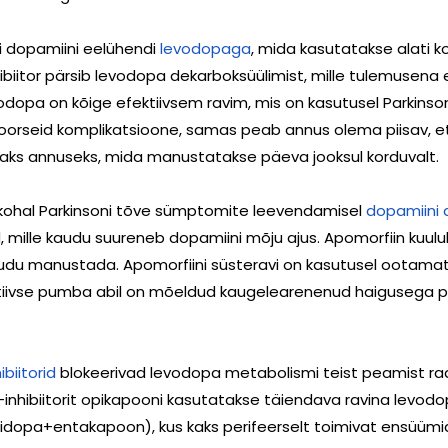
i dopamiini eelühendi
levodopaga
, mida kasutatakse alati k
biitor pärsib levodopa dekarboksüülimist, mille tulemusena ei 
dopa on kõige efektiivsem ravim, mis on kasutusel Parkinsoni
oorseid komplikatsioone, samas peab annus olema piisav, et
ks annuseks, mida manustatakse päeva jooksul korduvalt.
l kohal Parkinsoni tõve sümptomite leevendamisel
dopamiini 
, mille kaudu suureneb dopamiini mõju ajus. Apomorfiin kuulu
du manustada. Apomorfiini süsteravi on kasutusel ootamatu 
tatiivse pumba abil on mõeldud kaugelearenenud haigusega
biitorid
blokeerivad levodopa metabolismi teist peamist ra
hibiitorit opikapooni kasutatakse täiendava ravina levodo
opa+entakapoon), kus kaks perifeerselt toimivat ensüümide