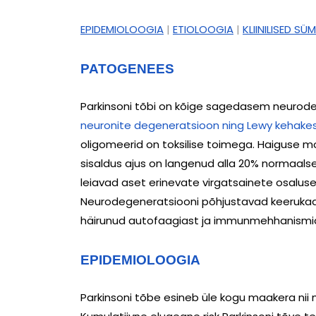
EPIDEMIOLOOGIA
|
ETIOLOOGIA
|
KLIINILISED S
PATOGENEES
Parkinsoni tõbi on kõige sagedasem neurodege
neuronite degeneratsioon ning Lewy kehake
oligomeerid on toksilise toimega. Haiguse mo
sisaldus ajus on langenud alla 20% normaalse
leiavad aset erinevate virgatsainete osalu
Neurodegeneratsiooni põhjustavad keerukad m
häirunud autofaagiast ja immunmehhanismid
EPIDEMIOLOOGIA
Parkinsoni tõbe esineb üle kogu maakera nii 