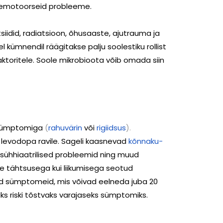
ttemotoorseid probleeme.
siidid, radiatsioon, õhusaaste, ajutrauma ja
 kümnendil räägitakse palju soolestiku rollist
aktoritele. Soole mikrobioota võib omada siin
 sümptomiga
(
rahuvärin
või
rigiidsus
).
levodopa ravile. Sageli kaasnevad
kõnnaku-
ühhiaatrilised probleemid ning muud
e tähtsusega kui liikumisega seotud
id sümptomeid, mis võivad eelneda juba 20
 riski tõstvaks varajaseks sümptomiks.