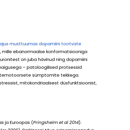
ajus musttuumas dopamiini tootvate
t, mille ebanormaalse konformatsiooniga
uronitest on juba hävinud ning dopamiini
 haigusega – patoloogilised protsessid
mittemotoorsete sümptomite tekkega.
ressist, mitokondriaalsest düsfunktsioonist,
as ja Euroopas (
Pringsheim et al 2014
).