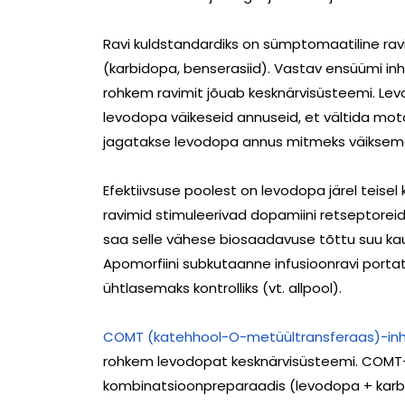
Ravi kuldstandardiks on sümptomaatiline rav
(karbidopa, benserasiid). Vastav ensüümi inhi
rohkem ravimit jõuab kesknärvisüsteemi. Levo
levodopa väikeseid annuseid, et vältida mot
jagatakse levodopa annus mitmeks väiksema
Efektiivsuse poolest on levodopa järel teise
ravimid stimuleerivad dopamiini retseptoreid
saa selle vähese biosaadavuse tõttu suu kau
Apomorfiini subkutaanne infusioonravi por
ühtlasemaks kontrolliks (vt. allpool).
COMT (katehhool-O-metüültransferaas)-inhi
rohkem levodopat kesknärvisüsteemi. COMT-in
kombinatsioonpreparaadis (levodopa + karbid