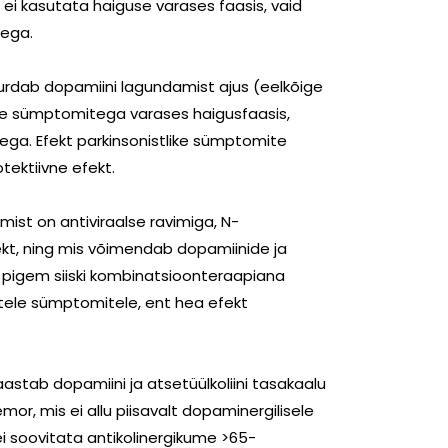
ei kasutata haiguse varases faasis, vaid
aega.
rdab dopamiini lagundamist ajus (eelkõige
ste sümptomitega varases haigusfaasis,
ega. Efekt parkinsonistlike sümptomite
tektiivne efekt.
mist on antiviraalse ravimiga, N-
fekt, ning mis võimendab dopamiinide ja
 pigem siiski kombinatsioonteraapiana
tele sümptomitele, ent hea efekt
aastab dopamiini ja atsetüülkoliini tasakaalu
or, mis ei allu piisavalt dopaminergilisele
 ei soovitata antikolinergikume >65-