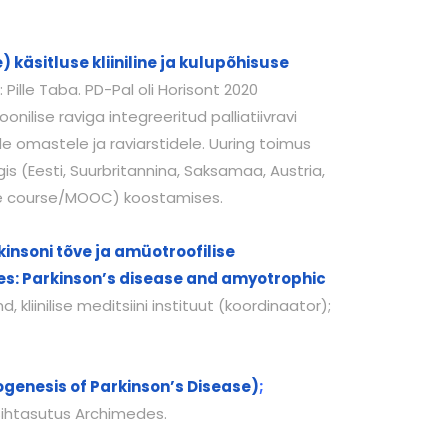
käsitluse kliiniline ja kulupõhisuse
: Pille Taba. PD-Pal oli Horisont 2020
ilise raviga integreeritud palliatiivravi
 omastele ja raviarstidele. Uuring toimus
s (Eesti, Suurbritannina, Saksamaa, Austria,
line course/MOOC) koostamises.
nsoni tõve ja amüotroofilise
ses: Parkinson’s disease and amyotrophic
d, kliinilise meditsiini instituut (koordinaator);
genesis of Parkinson’s Disease)
;
: Sihtasutus Archimedes.