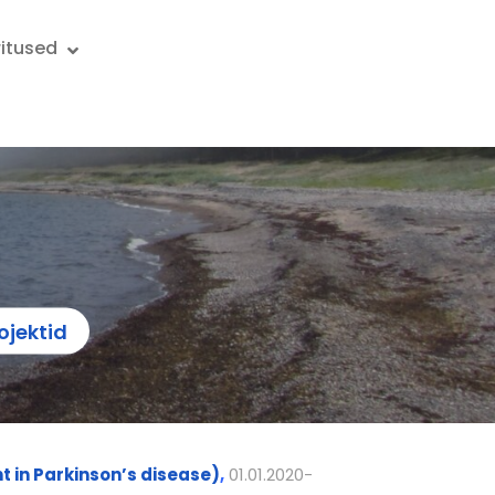
ritused
jektid
t in Parkinson’s disease)
,
01.01.2020-