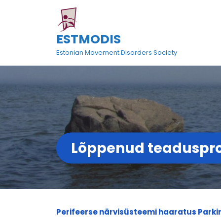
Skip
to
content
ESTMODIS
Estonian Movement Disorders Society
Lõppenud teaduspro
Perifeerse närvisüsteemi haaratus Parkin