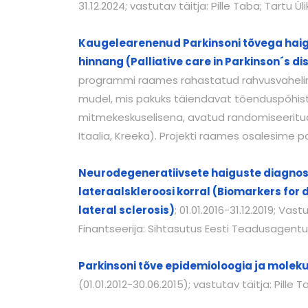
31.12.2024; vastutav täitja: Pille Taba; Tartu Üli
Kaugelearenenud Parkinsoni tõvega haiget
hinnang (Palliative care in Parkinson´s d
programmi raames rahastatud rahvusvaheline uu
mudel, mis pakuks täiendavat tõenduspõhist 
mitmekeskuselisena, avatud randomiseeritud –
Itaalia, Kreeka). Projekti raames osalesime
Neurodegeneratiivsete haiguste diagnost
lateraalskleroosi korral (Biomarkers for
lateral sclerosis)
; 01.01.2016−31.12.2019; Vas
Finantseerija: Sihtasutus Eesti Teadusagentu
Parkinsoni tõve epidemioloogia ja molek
(01.01.2012−30.06.2015); vastutav täitja: Pille