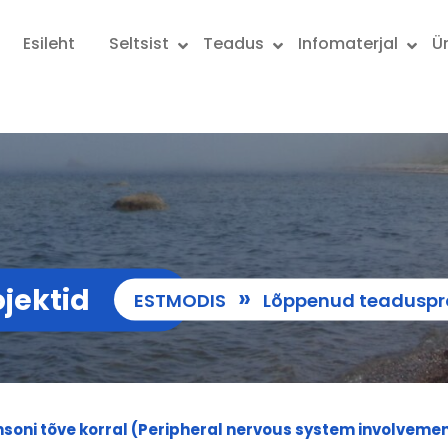
Esileht
Seltsist
Teadus
Infomaterjal
Ü
jektid
»
ESTMODIS
Lõppenud teaduspro
soni tõve korral (Peripheral nervous system involvemen