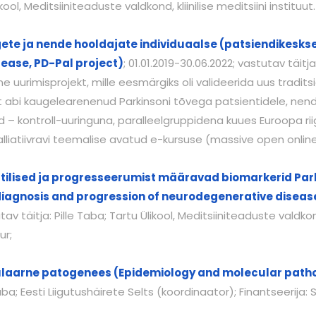
kool, Meditsiiniteaduste valdkond, kliinilise meditsiini instituut.
e ja nende hooldajate individuaalse (patsiendikeskse) 
isease, PD-Pal project)
; 01.01.2019-30.06.2022; vastutav täitja
rimisprojekt, mille eesmärgiks oli valideerida uus traditsioon
abi kaugelearenenud Parkinsoni tõvega patsientidele, nende
 kontroll-uuringuna, paralleelgruppidena kuues Euroopa riigi
 palliatiivravi teemalise avatud e-kursuse (massive open on
ilised ja progresseerumist määravad biomarkerid Parki
 diagnosis and progression of neurodegenerative disea
tutav täitja: Pille Taba; Tartu Ülikool, Meditsiiniteaduste valdkon
ur;
ulaarne patogenees (Epidemiology and molecular patho
 Taba; Eesti Liigutushäirete Selts (koordinaator); Finantseerija